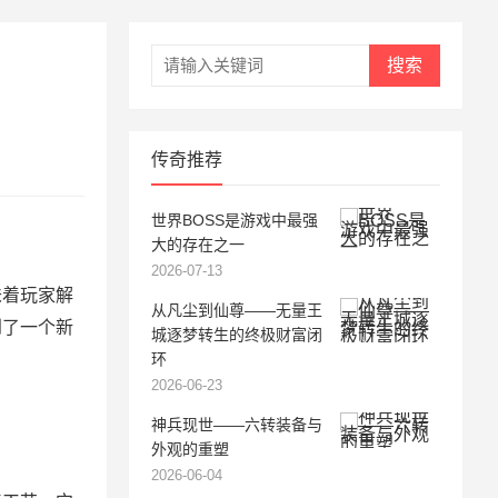
搜索
传奇推荐
世界BOSS是游戏中最强
大的存在之一
2026-07-13
着玩家解
从凡尘到仙尊——无量王
到了一个新
城逐梦转生的终极财富闭
环
2026-06-23
神兵现世——六转装备与
外观的重塑
2026-06-04