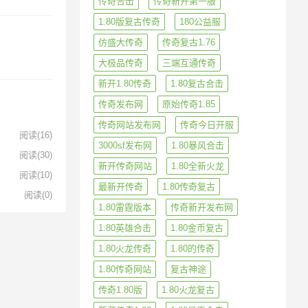
传奇合击
传奇新开第一服
1.80版复古传奇
180公益服
仿盛大传奇
传奇复古1.76
大极品传奇
三端互通传奇
新开1.80传奇
1.80复古合击
传奇发布网
原始传奇1.85
传奇网站发布网
传奇今日开服
阅读
(16)
3000sf发布网
1.80暴风合击
阅读
(30)
新开传奇网站
1.80全新火龙
阅读
(10)
最新开传奇
1.80传奇复古
阅读
(0)
1.80雷霆版本
传奇新开发布网
1.80英雄合击
1.80金币复古
1.80火龙传奇
1.80的传奇
1.80传奇网站
复古神途
传奇1.80版
1.80火龙复古