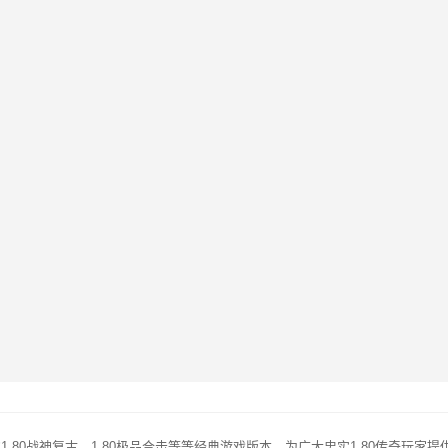
的1.80战神复古，1.80极品合击等等经典游戏版本，为广大忠实1.80传奇