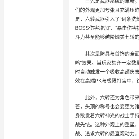
首先是武器系统的革新。六
们的外观更加夸张且充满压
是，六转武器引入了“词条洗
BOSS伤害增加”、“暴击伤
斗力甚至能够越阶媲美七转
其次是防具与首饰的全面换
鸣”效果。当玩家集齐一定数
时自动触发一个吸收高额伤
效在高端PK与极限打宝中，
此外，六转还为角色带来了
芒，头顶的称号也会变更为诸
身散发着六转神光的战士手
战先怯。这种外观上的重塑
战、追求六转的最直观动力