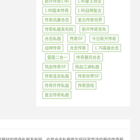
新开传奇1.80
1.80星王合击
1.80版本传奇
1.80战神复古
传奇风暴合击
复古传奇世界
传奇私服发布网
新开传奇发布
合击私服
传奇SF
今日新开传奇
战神传奇
合击传奇
1.76英雄合击
雷霆二合一
传奇暴风合击
热血传奇SF
热血江湖私服
传奇连击私服
传奇世界SF
传奇外传私服
传奇游戏
复古传奇私服
玩家提供最好的传奇私服发布网，也是合击私服骨灰级玩家首选的最佳传奇新