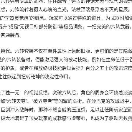
转强者专属的武器，往往融合了远古的神话元素与现代的锻造
迫感，刀锋流转着摄人心魄的血光，法杖顶端悬浮着不灭的星辰
炼”与“器灵觉醒”的概念。玩家可以通过特殊的道具，为武器附加诸
害提升”或是“无视目标部分防御”等极品词条。一把完美的六转武器
的普通装备。
代。六转套装不仅在单件属性上远超旧版，更可怕的是其隐藏
量的六转装备时，便能激活强大的被动技能，例如在生命值低于
害的护盾，或者在释放终极技能后短暂提升百分之五十的攻击速
往往能起到扭转乾坤的决定性作用。
独一无二的视觉反馈。突破六转后，角色的周身会环绕着淡淡
如“六转天尊”、“破界尊者”等闪耀的头衔。在沙巴克的攻城战中
持巨剑冲入敌阵时，那种不怒自威的压迫感，足以让低阶玩家望
，极大地满足了顶尖玩家的成就感与虚荣心，也成为了驱动无数
。