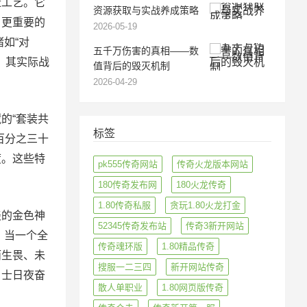
工艺。它
资源获取与实战养成策略
。更重要的
2026-05-19
如“对
五千万伤害的真相——数
，其实际战
值背后的毁灭机制
2026-04-29
的“套装共
标签
百分之三十
度。这些特
pk555传奇网站
传奇火龙版本网站
180传奇发布网
180火龙传奇
1.80传奇私服
贪玩1.80火龙打金
的金色神
52345传奇发布站
传奇3新开网站
，当一个全
传奇魂环版
1.80精品传奇
而生畏、未
搜服一二三四
新开网站传奇
勇士日夜奋
散人单职业
1.80网页版传奇