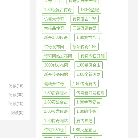
传奇合击
传奇新开第一服
1.80版复古传奇
180公益服
仿盛大传奇
传奇复古1.76
大极品传奇
三端互通传奇
新开1.80传奇
1.80复古合击
传奇发布网
原始传奇1.85
传奇网站发布网
传奇今日开服
3000sf发布网
1.80暴风合击
新开传奇网站
1.80全新火龙
最新开传奇
1.80传奇复古
阅读
(16)
1.80雷霆版本
传奇新开发布网
阅读
(30)
1.80英雄合击
1.80金币复古
阅读
(10)
1.80火龙传奇
1.80的传奇
阅读
(0)
1.80传奇网站
复古神途
传奇1.80版
1.80火龙复古