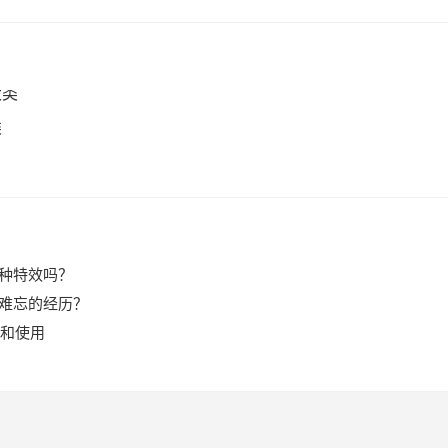
类
各种特效吗？
些难忘的经历？
和使用