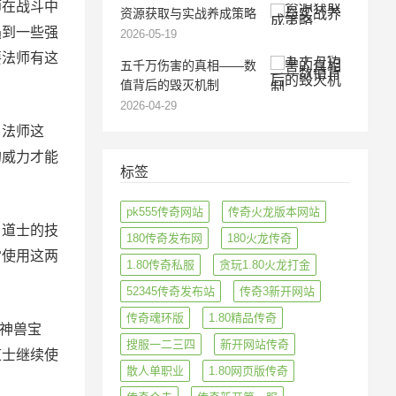
师在战斗中
资源获取与实战养成策略
遇到一些强
2026-05-19
要法师有这
五千万伤害的真相——数
值背后的毁灭机制
2026-04-29
法师这
的威力才能
标签
pk555传奇网站
传奇火龙版本网站
道士的技
180传奇发布网
180火龙传奇
常使用这两
1.80传奇私服
贪玩1.80火龙打金
52345传奇发布站
传奇3新开网站
传奇魂环版
1.80精品传奇
神兽宝
搜服一二三四
新开网站传奇
道士继续使
散人单职业
1.80网页版传奇