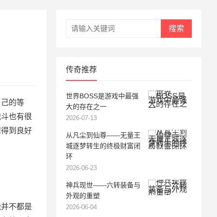
搜索
传奇推荐
世界BOSS是游戏中最强
己的等
大的存在之一
战斗也有很
2026-07-13
想得到良好
从凡尘到仙尊——无量王
城逐梦转生的终极财富闭
环
2026-06-23
神兵现世——六转装备与
外观的重塑
并不都是
2026-06-04