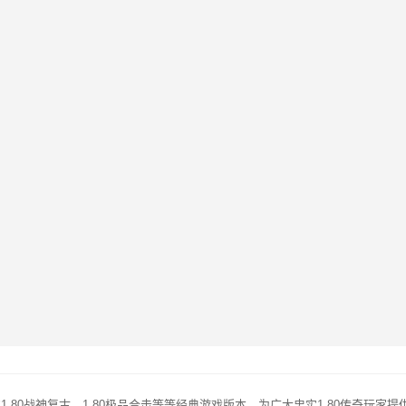
的1.80战神复古，1.80极品合击等等经典游戏版本，为广大忠实1.80传奇