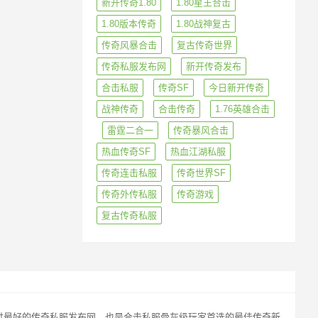
新开传奇1.80
1.80星王合击
1.80版本传奇
1.80战神复古
传奇风暴合击
复古传奇世界
传奇私服发布网
新开传奇发布
合击私服
传奇SF
今日新开传奇
战神传奇
合击传奇
1.76英雄合击
雷霆二合一
传奇暴风合击
热血传奇SF
热血江湖私服
传奇连击私服
传奇世界SF
传奇外传私服
传奇游戏
复古传奇私服
玩家提供最好的传奇私服发布网，也是合击私服骨灰级玩家首选的最佳传奇新