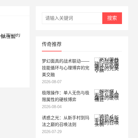
搜索
传奇推荐
梦幻面具的战术联动——
技能循环与心理博弈的完
美交融
2026-08-07
极限操作：单人无伤与极
限属性的硬核博弈
2026-08-04
诱惑之光：从新手村到玛
法之巅的召唤法则
2026-07-29