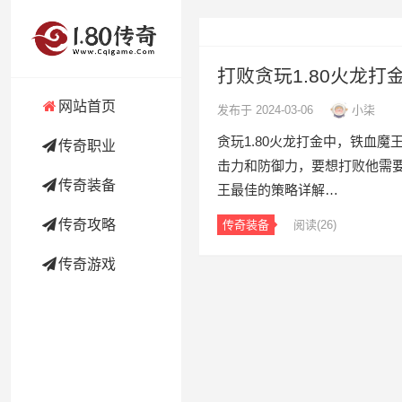
打败贪玩1.80火龙
网站首页
发布于 2024-03-06
小柒
贪玩1.80火龙打金中，铁血魔
传奇职业
击力和防御力，要想打败他需
传奇装备
王最佳的策略详解…
传奇攻略
传奇装备
阅读
(26)
传奇游戏
文
章
导
航