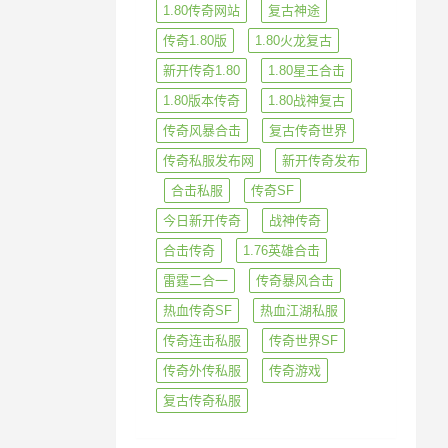
1.80传奇网站
复古神途
传奇1.80版
1.80火龙复古
新开传奇1.80
1.80星王合击
1.80版本传奇
1.80战神复古
传奇风暴合击
复古传奇世界
传奇私服发布网
新开传奇发布
合击私服
传奇SF
今日新开传奇
战神传奇
合击传奇
1.76英雄合击
雷霆二合一
传奇暴风合击
热血传奇SF
热血江湖私服
传奇连击私服
传奇世界SF
传奇外传私服
传奇游戏
复古传奇私服