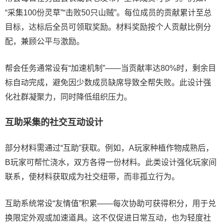
“采集100份灵草”“击败50只山贼”。每位成员的贡献累计至总
目标，达标后全员可领取奖励。材料奖励按个人贡献比例分
配，兼顾公平与激励。
帮会任务通常设有“加速机制”——当贡献率达80%时，剩余目
标自动完成，避免因少数成员缺席导致全帮失败。此设计强
化社群凝聚力，同时降低组织压力。
互助采集的社交互动设计
部分材料需通过“互助”获取。例如，A玩家种植作物成熟后，
B玩家可帮忙浇水，双方各得一份材料。此类设计强化玩家间
联系，使材料获取成为社交纽带，而非孤立行为。
互助系统常设“友情值”积累——每次协助可获得积分，用于兑
换限定外观或加速道具。这不仅促进日常互动，也为轻度社