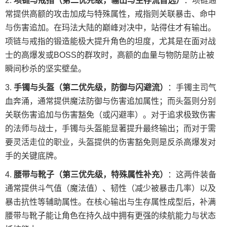
项链与戒指（第二优先级，输出与生存流首选）
：项链通
常提供高额的攻击加成与特殊属性，戒指则关联暴击、命中
与伤害追加。在玛法大陆的巅峰对决中，站得住才有输出。
项链与戒指的锻造能极大提升角色的坦度，尤其是在面对战
士的高爆发或BOSS的群攻时，高额的血量与物防是防止被
瞬间秒杀的坚实壁垒。
手镯与头盔（第二优先级，防御与闪避流）
：手镯主司气
血奔涌，通常提供魔法防御与伤害追加属性；而头盔则分别
关联伤害追加与伤害豁免（或闪避率）。对于追求极致伤害
的法师与战士，手镯与头盔能显著提升最终输出；而对于需
要灵活走位的职业，头盔提供的伤害豁免则是反杀高爆发对
手的关键底牌。
腰带与靴子（第三优先级，特殊属性补充）
：这两件装备
通常提供斗气值（魔法值）、韧性（减少被暴击几率）以及
暴击抗性等辅助属性。在核心输出与生存属性成型后，补满
腰带与靴子能让角色在持久战中拥有更强的续航能力与状态