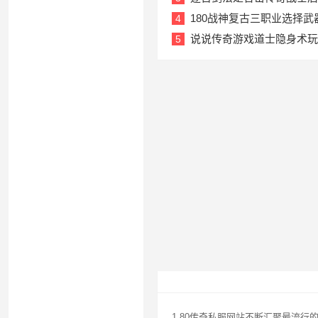
180战神复古三职业选择
4
说说传奇游戏道士隐身术玩
5
1.80传奇私服网站不断汇聚最流行