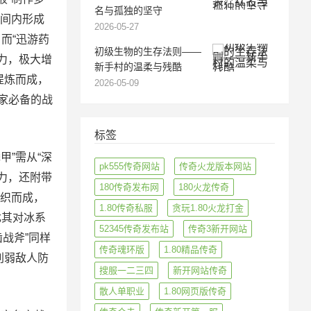
名与孤独的坚守
时间内形成
2026-05-27
而“迅游药
初级生物的生存法则——
能力，极大增
新手村的温柔与残酷
提炼而成，
2026-05-09
家必备的战
标签
甲”需从“深
pk555传奇网站
传奇火龙版本网站
能力，还附带
180传奇发布网
180火龙传奇
编织而成，
1.80传奇私服
贪玩1.80火龙打金
尤其对冰系
52345传奇发布站
传奇3新开网站
战斧”同样
传奇魂环版
1.80精品传奇
削弱敌人防
搜服一二三四
新开网站传奇
散人单职业
1.80网页版传奇