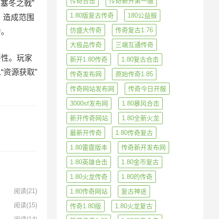
传奇合击
传奇新开第一服
塞冬之戟”
1.80版复古传奇
180公益服
，造成范围
仿盛大传奇
传奇复古1.76
力。
大极品传奇
三端互通传奇
要性。玩家
新开1.80传奇
1.80复古合击
资源获取”
传奇发布网
原始传奇1.85
传奇网站发布网
传奇今日开服
3000sf发布网
1.80暴风合击
新开传奇网站
1.80全新火龙
最新开传奇
1.80传奇复古
1.80雷霆版本
传奇新开发布网
1.80英雄合击
1.80金币复古
1.80火龙传奇
1.80的传奇
阅读
(21)
1.80传奇网站
复古神途
阅读
(15)
传奇1.80版
1.80火龙复古