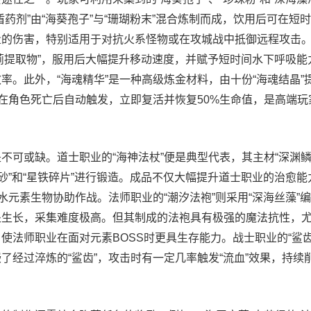
药剂”由“海葵孢子”与“珊瑚粉末”混合炼制而成，饮用后可在短
的伤害，特别适用于对抗火系怪物或在攻城战中抵御远程攻击。
盐生蓟提取物”，服用后大幅提升移动速度，并赋予短时间水下呼吸
率。此外，“海魂精华”是一种高级炼金材料，由十份“海魂结晶”
，在角色死亡后自动触发，立即复活并恢复50%生命值，是高端玩
不可或缺。道士职业的“海神法杖”便是典型代表，其主材“深渊鳞
银砂”和“星铁碎片”进行锻造。成品不仅大幅提升道士职业的治愈
水元素生物协助作战。法师职业的“潮汐法袍”则采用“深海丝藻”
处生长，采集难度极高。但其制成的法袍具有极强的魔法抗性，
使法师职业在面对元素BOSS时更具生存能力。战士职业的“鲨齿
了经过淬炼的“鲨齿”，攻击时有一定几率触发“流血”效果，持续