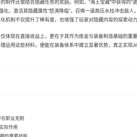
的制作还需结合隐藏任务的奖励。例如，“海王宝藏”中获得的“波
步强化，激活其隐藏属性“怒涛降临”，召唤一道高压水柱冲击敌人
强化机制不仅提升了稀有度，也增强了玩家对隐藏内容的探索动
不仅体现在直接收益上，更在于其作为炼金与装备制造基础的重
理运用这些材料，便能在装备体系中建立显著优势，真正实现从“
存在职业克制
的实际作用
期的重要技能