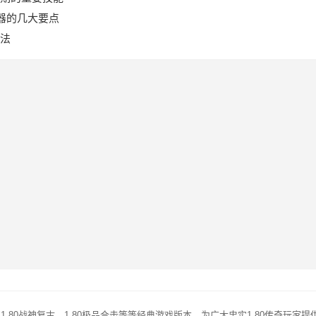
武器的几大要点
法
的1.80战神复古，1.80极品合击等等经典游戏版本，为广大忠实1.80传奇