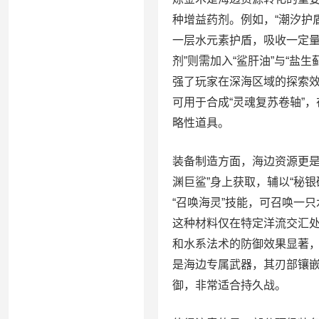
种增益药剂。例如，“潮汐护盾
一层水元素护盾，吸收一定量
剂”则需加入“鲨肝油”与“
强了玩家在深海区域的探索效
可用于合成“灵魂复苏卷轴”
略性道具。
装备制造方面，海边资源更是
渊巨鲨”身上获取，辅以“秘
“召唤海灵”技能，可召唤一只
这种材料仅在特定洋流交汇
和水系法术的防御效果显著，
是海边专属武器，其刃部镶嵌
御，非常适合持久战。