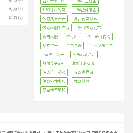
阅读
(14)
新开传奇1.80
1.80星王合击
阅读
(12)
1.80版本传奇
1.80战神复古
阅读
(15)
传奇风暴合击
复古传奇世界
传奇私服发布网
新开传奇发布
合击私服
传奇SF
今日新开传奇
战神传奇
合击传奇
1.76英雄合击
雷霆二合一
传奇暴风合击
热血传奇SF
热血江湖私服
传奇连击私服
传奇世界SF
传奇外传私服
传奇游戏
复古传奇私服
玩家提供最好的传奇私服发布网，也是合击私服骨灰级玩家首选的最佳传奇新